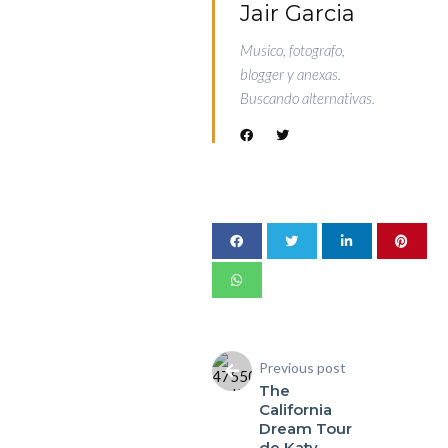
Jair Garcia
Musico, fotografo,
blogger y anexas.
Buscando alternativas.
Previous post
The
California
Dream Tour
de Katy