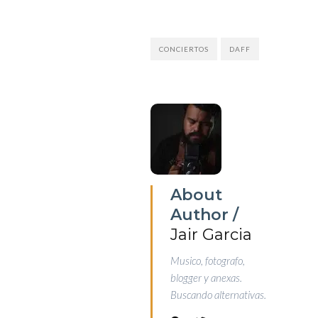
CONCIERTOS
DAFF
About
Author /
Jair Garcia
Musico, fotografo,
blogger y anexas.
Buscando alternativas.