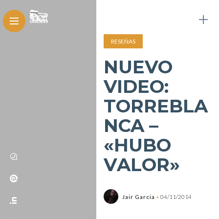
RESEÑAS
NUEVO
VIDEO:
TORREBLA
NCA –
«HUBO
VALOR»
Jair Garcia
04/11/2014