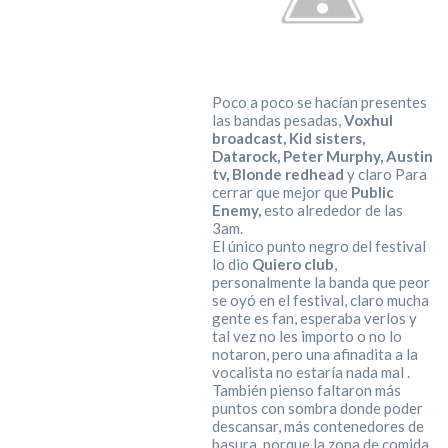
Poco a poco se hacían presentes
las bandas pesadas,
Voxhul
broadcast, Kid sisters,
Datarock, Peter Murphy, Austin
tv, Blonde redhead
y claro Para
cerrar que mejor que
Public
Enemy,
esto alrededor de las
3am.
El único punto negro del festival
lo dio
Quiero club
,
personalmente la banda que peor
se oyó en el festival, claro mucha
gente es fan, esperaba verlos y
tal vez no les importo o no lo
notaron, pero una afinadita a la
vocalista no estaría nada mal .
También pienso faltaron más
puntos con sombra donde poder
descansar, más contenedores de
basura, porque la zona de comida