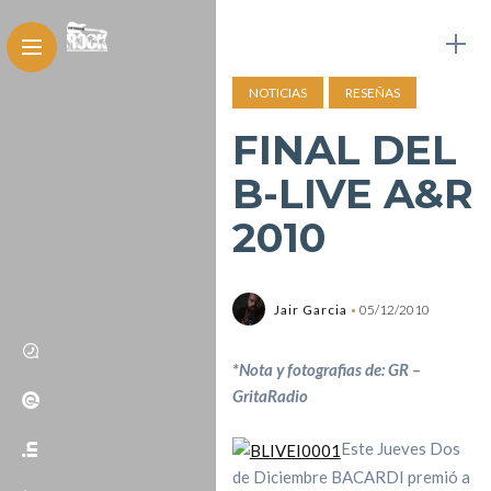
NOTICIAS
RESEÑAS
FINAL DEL
B-LIVE A&R
2010
Jair Garcia
05/12/2010
*Nota y fotografias de: GR –
GritaRadio
Este Jueves Dos
de Diciembre BACARDI premió a