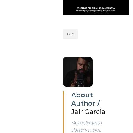
JAIR
About
Author /
Jair Garcia
Musico, fotografo,
blogger y anexas.