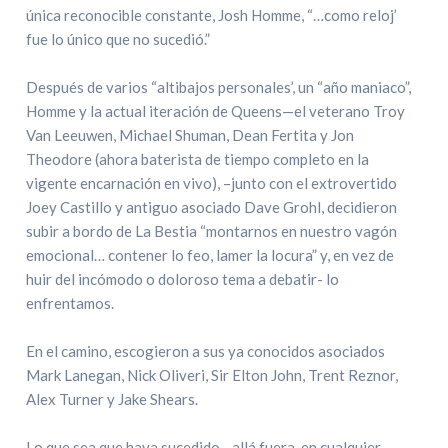
única reconocible constante, Josh Homme, “…como reloj’
fue lo único que no sucedió.”
Después de varios “altibajos personales’, un “año maniaco”,
Homme y la actual iteración de Queens—el veterano Troy
Van Leeuwen, Michael Shuman, Dean Fertita y Jon
Theodore (ahora baterista de tiempo completo en la
vigente encarnación en vivo), –junto con el extrovertido
Joey Castillo y antiguo asociado Dave Grohl, decidieron
subir a bordo de La Bestia “montarnos en nuestro vagón
emocional… contener lo feo, lamer la locura” y, en vez de
huir del incómodo o doloroso tema a debatir- lo
enfrentamos.
En el camino, escogieron a sus ya conocidos asociados
Mark Lanegan, Nick Oliveri, Sir Elton John, Trent Reznor,
Alex Turner y Jake Shears.
Lo que sea que haya sucedido—allá fuera, en cualquier