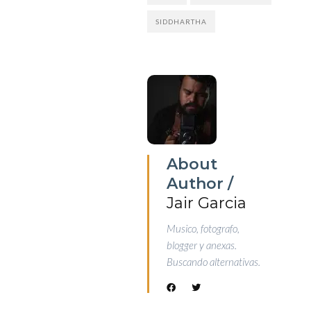
SIDDHARTHA
About
Author /
Jair Garcia
Musico, fotografo,
blogger y anexas.
Buscando alternativas.