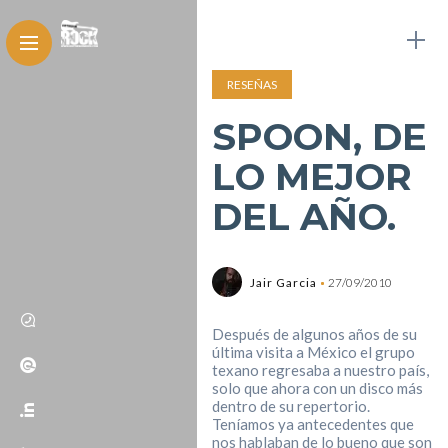
RESEÑAS
SPOON, DE
LO MEJOR
DEL AÑO.
Jair Garcia
27/09/2010
Después de algunos años de su
última visita a México el grupo
texano regresaba a nuestro país,
solo que ahora con un disco más
dentro de su repertorio.
Teníamos ya antecedentes que
nos hablaban de lo bueno que son