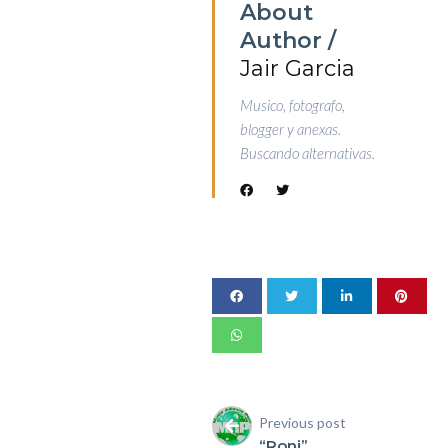
About
Author /
Jair Garcia
Musico, fotografo,
blogger y anexas.
Buscando alternativas.
Previous post
“Roni”,