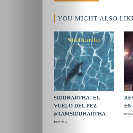
YOU MIGHT ALSO LIK
SIDDHARTHA- EL
RE
VUELO DEL PEZ
EN
@IAMSIDDHARTHA
08/06/
19/01/2014