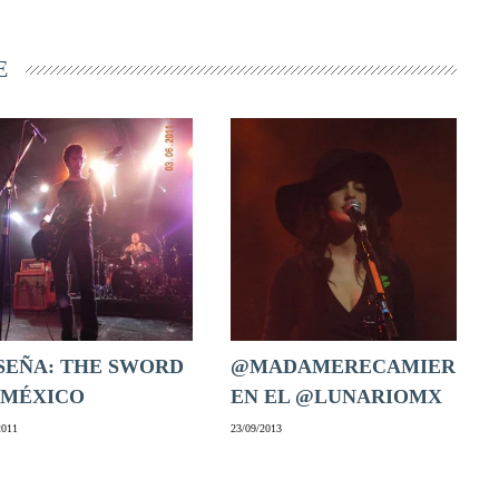
E
SEÑA: THE SWORD
@MADAMERECAMIER
 MÉXICO
EN EL @LUNARIOMX
2011
23/09/2013