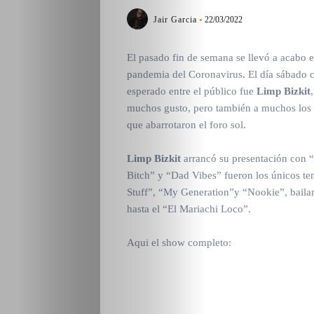
Jair Garcia
22/03/2022
El pasado fin de semana se llevó a acabo e
pandemia del Coronavirus. El día sábado co
esperado entre el público fue
Limp Bizkit
muchos gusto, pero también a muchos los d
que abarrotaron el foro sol.
Limp Bizkit
arrancó su presentación con 
Bitch” y “Dad Vibes” fueron los únicos t
Stuff”, “My Generation”y “Nookie”, baila
hasta el “El Mariachi Loco”.
Aqui el show completo: