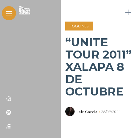
TOQUINES
“UNITE
TOUR 2011”
XALAPA 8
DE
OCTUBRE
Jair Garcia
28/09/2011