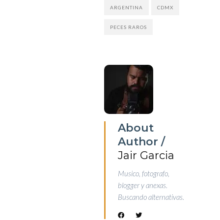
ARGENTINA
CDMX
PECES RAROS
About
Author /
Jair Garcia
Musico, fotografo,
blogger y anexas.
Buscando alternativas.