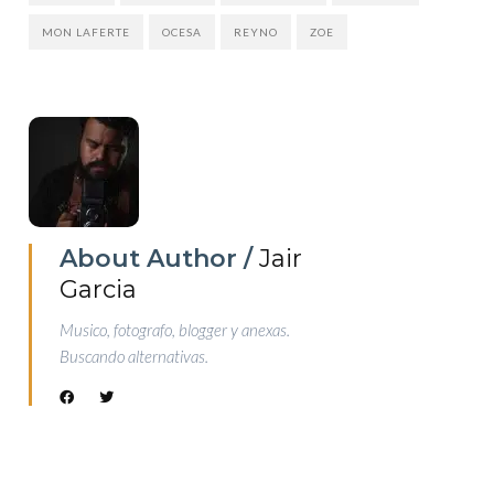
MON LAFERTE
OCESA
REYNO
ZOE
About Author /
Jair
Garcia
Musico, fotografo, blogger y anexas.
Buscando alternativas.