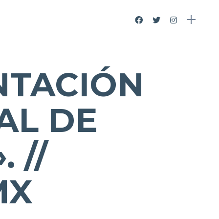
NTACIÓN
AL DE
 //
MX