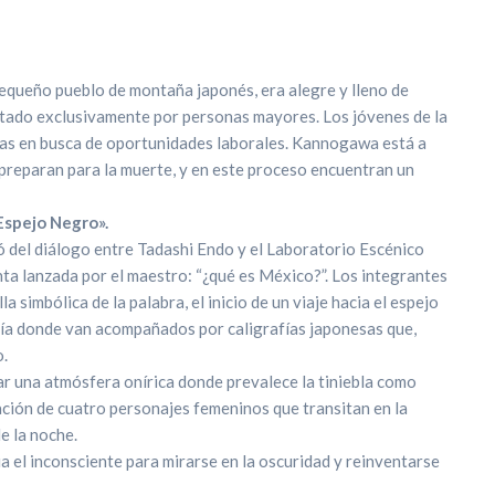
queño pueblo de montaña japonés, era alegre y lleno de
bitado exclusivamente por personas mayores. Los jóvenes de la
as en busca de oportunidades laborales. Kannogawa está a
 preparan para la muerte, y en este proceso encuentran un
Espejo Negro».
 del diálogo entre Tadashi Endo y el Laboratorio Escénico
nta lanzada por el maestro: “¿qué es México?”. Los integrantes
a simbólica de la palabra, el inicio de un viaje hacia el espejo
esía donde van acompañados por caligrafías japonesas que,
o.
ar una atmósfera onírica donde prevalece la tiniebla como
ación de cuatro personajes femeninos que transitan en la
e la noche.
ia el inconsciente para mirarse en la oscuridad y reinventarse