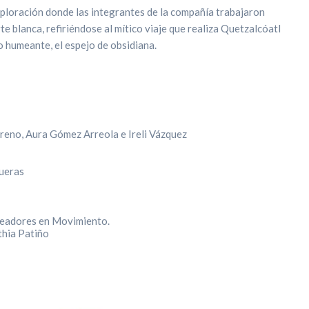
xploración donde las integrantes de la compañía trabajaron
te blanca, refiriéndose al mítico viaje que realiza Quetzalcóatl
o humeante, el espejo de obsidiana.
reno, Aura Gómez Arreola e Ireli Vázquez
gueras
readores en Movimiento.
thia Patiño