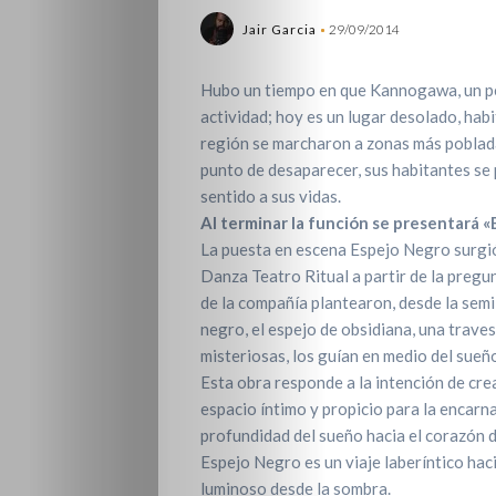
Jair Garcia
29/09/2014
Hubo un tiempo en que Kannogawa, un pe
actividad; hoy es un lugar desolado, ha
región se marcharon a zonas más poblad
punto de desaparecer, sus habitantes se
sentido a sus vidas.
Al terminar la función se presentará «
La puesta en escena Espejo Negro surgió
Danza Teatro Ritual a partir de la pregu
de la compañía plantearon, desde la semill
negro, el espejo de obsidiana, una trav
misteriosas, los guían en medio del sueñ
Esta obra responde a la intención de cre
espacio íntimo y propicio para la encarn
profundidad del sueño hacia el corazón d
Espejo Negro es un viaje laberíntico hac
luminoso desde la sombra.