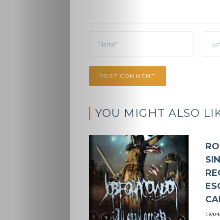
YOU MIGHT ALSO LI
RO
SI
RE
ES
CA
19/04