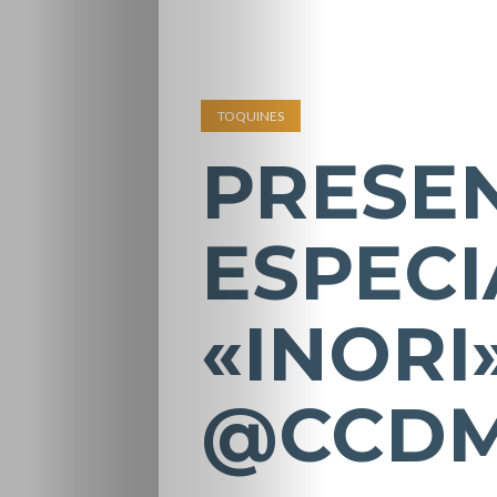
TOQUINES
PRESE
ESPECI
«INORI».
@CCD