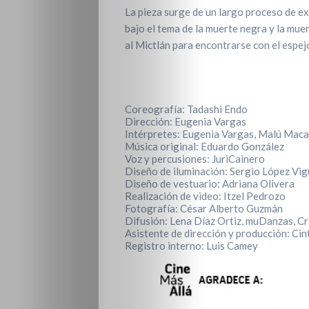
La pieza surge de un largo proceso de e
bajo el tema de la muerte negra y la muer
al Mictlán para encontrarse con el espej
Coreografía: Tadashi Endo
Dirección: Eugenia Vargas
Intérpretes: Eugenia Vargas, Malú Maca
Música original: Eduardo González
Voz y percusiones: JuriCainero
Diseño de iluminación: Sergio López Vi
Diseño de vestuario: Adriana Olivera
Realización de video: Itzel Pedrozo
Fotografía: César Alberto Guzmán
Difusión: Lena Díaz Ortiz, muDanzas, C
Asistente de dirección y producción: Cin
Registro interno: Luis Camey