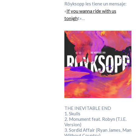
Röyksopp les tiene un mensaje:
«
If you wanna ride with us
tonigh
t»…
THE INEVITABLE END
1. Skulls
2. Monument feat. Robyn (T.i.E.
Version)
3. Sordid Affair (Ryan James, Man
Without Country)