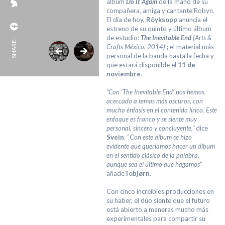
álbum
Do It Again
de la mano de su
compañera, amiga y cantante Robyn.
El día de hoy,
Röyksopp
anuncia el
estreno de su quinto y último álbum
de estudio:
The Inevitable End
(Arts &
SHARE:
Crafts México, 2014)
;
el material más
personal de la banda hasta la fecha y
que estará disponible el
11 de
noviembre.
“Con ‘The Inevitable End’ nos hemos
acercado a temas más oscuros, con
mucho énfasis en el contenido lírico. Este
enfoque es franco y se siente muy
personal, sincero y concluyente,”
dice
Svein
. “C
on este álbum se hizo
evidente que queríamos hacer un álbum
en el sentido clásico de la palabra,
aunque sea el último que hagamos
”
añade
Tobjørn
.
Con cinco increíbles producciones en
su haber, el dúo siente que el futuro
está abierto a maneras mucho más
experimentales para compartir su