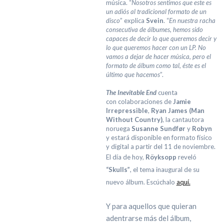
música. “
Nosotros sentimos que este es
un adiós al tradicional formato de un
disco
” explica
Svein
. “
En nuestra racha
consecutiva de álbumes, hemos sido
capaces de decir lo que queremos decir y
lo que queremos hacer con un LP. No
vamos a dejar de hacer música, pero el
formato de álbum como tal, éste es el
último que hacemos
”.
The Inevitable End
cuenta
con colaboraciones de
Jamie
Irrepressible
,
Ryan James (Man
Without Country)
, la cantautora
noruega
Susanne Sundfør
y
Robyn
y estará disponible en formato físico
y digital a partir del 11 de noviembre.
El día de hoy,
Röyksopp
reveló
“Skulls”
, el tema inaugural de su
nuevo álbum. Escúchalo
aquí.
Y para aquellos que quieran
adentrarse más del álbum,