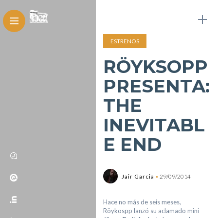
ESTRENOS
RÖYKSOPP
PRESENTA:
THE
INEVITABL
E END
Jair Garcia
29/09/2014
Hace no más de seis meses,
Röykospp lanzó su aclamado mini