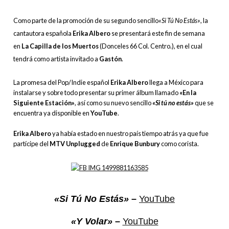
Como parte de la promoción de su segundo sencillo
«Si Tú No Estás»
, la
cantautora española
Erika Albero
se
presentará este fin de semana
en
La Capilla de los Muertos
(Donceles 66 Col. Centro.), en el cual
tendrá como artista invitado a
Gastón
.
La promesa del Pop/Indie español
Erika Albero
llega a México para
instalarse y sobre todo presentar su primer álbum llamado
«En la
Siguiente Estación»
, así como su nuevo sencillo
«Si tú no estás»
que se
encuentra ya disponible en
YouTube
.
Erika Albero
ya había estado en nuestro país tiempo atrás ya que fue
partícipe del
MTV Unplugged
de
Enrique Bunbury
como corista.
«Si Tú No Estás»
–
YouTube
«Y Volar»
–
YouTube