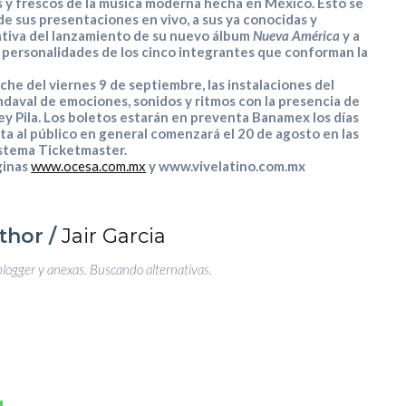
es y frescos de la música moderna hecha en México. Esto se
e sus presentaciones en vivo, a sus ya conocidas y
ativa del lanzamiento de su nuevo álbum
Nueva América
y a
s personalidades de los cinco integrantes que conforman la
oche del
viernes 9 de septiembre
, las instalaciones del
daval de emociones, sonidos y ritmos con la presencia de
ey Pila
. Los boletos estarán en preventa Banamex los días
nta al público en general comenzará el
20 de agosto
en las
Sistema Ticketmaster.
áginas
www.ocesa.com.mx
y www.vivelatino.com.mx
thor /
Jair Garcia
blogger y anexas. Buscando alternativas.