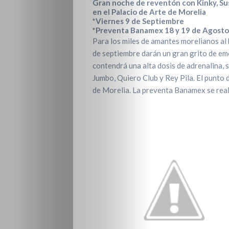
Gran noche de reventón con Kinky, Sus
en el
Palacio de Arte de Morelia
*Viernes 9 de Septiembre
*Preventa Banamex 18 y 19 de Agosto
Para los miles de amantes morelianos al 
de septiembre darán un gran grito de e
contendrá una alta dosis de adrenalina, s
Jumbo, Quiero Club y Rey Pila. El punto 
de Morelia. La preventa Banamex se real