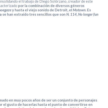
onsolidando el trabajo de Diego Solórzano, creador de este
racterizado
por la combinación de diversos géneros
hoegaze
y hasta el viejo sonido de Detroit, el
Motown
. Es
a se han extraído tres sencillos que son
N. 114
,
No longer fun
rmado en muy pocos años de ser un conjunto de personajes
r el gusto de hacerlas hasta el punto de convertirse en