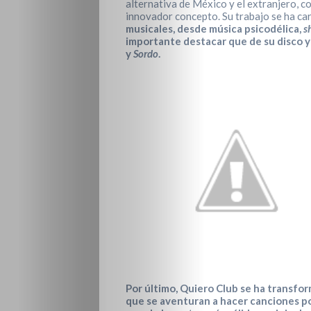
alternativa de México y el extranjero, c
innovador concepto. Su trabajo se ha ca
musicales, desde música psicodélica,
s
importante destacar que de su disco y
y
Sordo
.
Por último, Quiero Club se ha transfo
que se aventuran a hacer canciones po