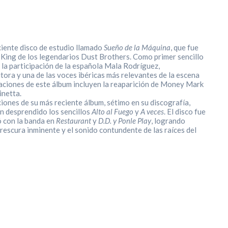
ciente disco de estudio llamado
Sueño de la Máquina
, que fue
King de los legendarios Dust Brothers. Como primer sencillo
 la participación de la española Mala Rodríguez,
ra y una de las voces ibéricas más relevantes de la escena
aciones de este álbum incluyen la reaparición de
Money Mark
inetta.
iones de su más reciente álbum, sétimo en su discografía,
an desprendido los sencillos
Alto al Fuego
y
A veces
. El disco fue
ó con la banda en
Restaurant
y
D.D. y Ponle Play
, logrando
 frescura inminente y el sonido contundente de las raíces del