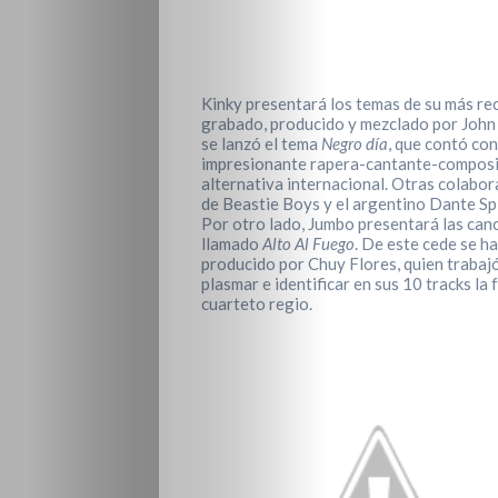
Kinky presentará los temas de su más re
grabado, producido y mezclado por John 
se lanzó el tema
Negro día
, que contó con
impresionante rapera-cantante-composito
alternativa internacional. Otras colabor
de Beastie Boys y el argentino Dante Sp
Por otro lado, Jumbo presentará las canc
llamado
Alto Al Fuego
. De este cede se h
producido por Chuy Flores, quien trabaj
plasmar e identificar en sus 10 tracks la
cuarteto regio.