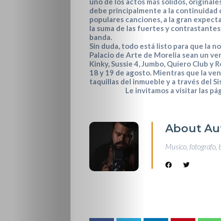
uno de los actos más sólidos, original
debe principalmente a la continuidad d
populares canciones, a la gran expect
la suma de las fuertes y contrastante
banda.
Sin duda, todo está listo para que la n
Palacio de Arte de Morelia
sean un ven
Kinky
,
Sussie 4
,
Jumbo
,
Quiero Club
y
R
18 y 19 de agosto
. Mientras que la ve
taquillas del inmueble y a través del 
Le invitamos a visitar las p
About Au
Musico, fotografo, 