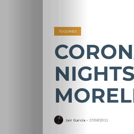
TOQUINES
CORON
NIGHTS
MOREL
Jair Garcia
17/08/2011