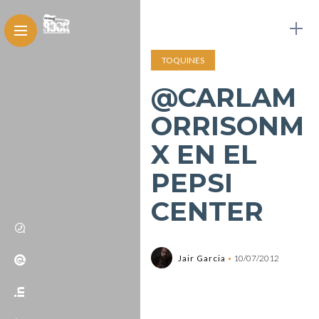
TOQUINES
@CARLAM
ORRISONM
X EN EL
PEPSI
CENTER
Jair Garcia
10/07/2012