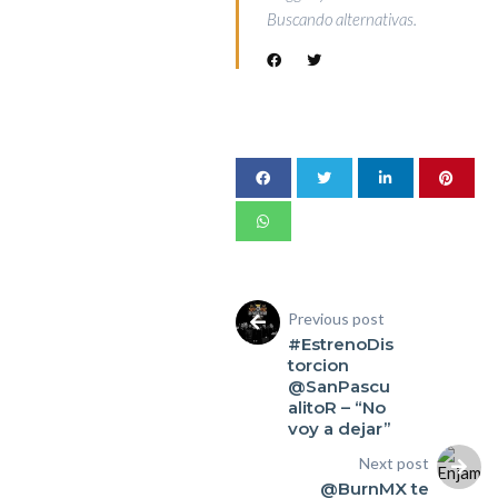
Buscando alternativas.
Previous post
#EstrenoDis
torcion
@SanPascu
alitoR – “No
voy a dejar”
Next post