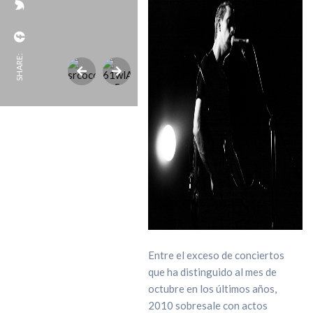
SHARE:
Entre el exceso de conciertos
que ha distinguido al mes de
octubre en los últimos años,
2010 sobresale con actos