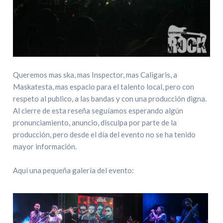
Queremos mas ska, mas Inspector, mas Caligaris, a
Maskatesta, mas espacio para el talento local, pero con
respeto al publico, a las bandas y con una producción digna.
Al cierre de esta reseña seguíamos esperando algún
pronunciamiento, anuncio, disculpa por parte de la
producción, pero desde el día del evento no se ha tenido
mayor información.
Aquí una pequeña galería del evento: