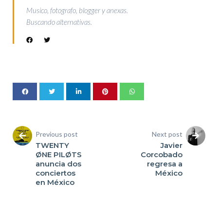
Musico, fotografo, blogger y anexas.
Buscando alternativas.
Previous post
Next post
TWENTY
Javier
ØNE PILØTS
Corcobado
anuncia dos
regresa a
conciertos
México
en México