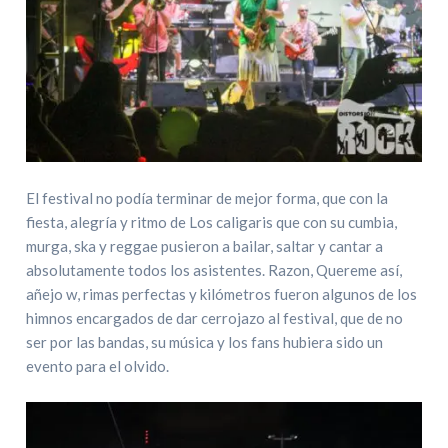
El festival no podía terminar de mejor forma, que con la
fiesta, alegría y ritmo de Los caligaris que con su cumbia,
murga, ska y reggae pusieron a bailar, saltar y cantar a
absolutamente todos los asistentes. Razon, Quereme así,
añejo w, rimas perfectas y kilómetros fueron algunos de los
himnos encargados de dar cerrojazo al festival, que de no
ser por las bandas, su música y los fans hubiera sido un
evento para el olvido.