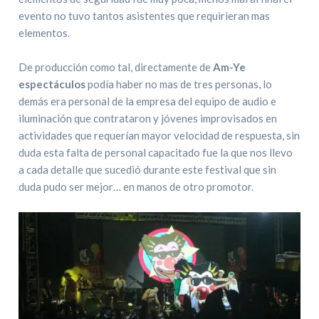
evento no tuvo tantos asistentes que requirieran mas
elementos.
De producción como tal, directamente de
Am-Ye
espectáculos
podía haber no mas de tres personas, lo
demás era personal de la empresa del equipo de audio e
iluminación que contrataron y jóvenes improvisados en
actividades que requerían mayor velocidad de respuesta, sin
duda esta falta de personal capacitado fue la que nos llevo
a cada detalle que sucedió durante este festival que sin
duda pudo ser mejor… en manos de otro promotor.