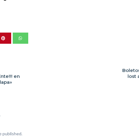
Boletos
te!!! en
lost
lapa»
T
e published.