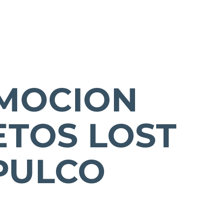
MOCION
ETOS LOST
PULCO
0