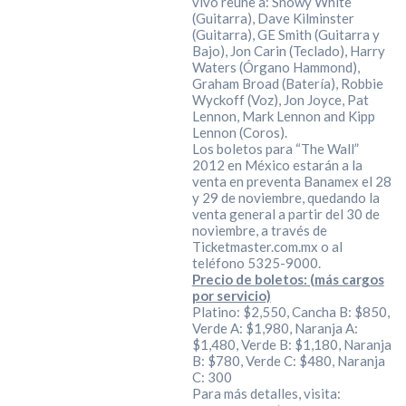
vivo reúne a: Snowy White
(Guitarra), Dave Kilminster
(Guitarra), GE Smith (Guitarra y
Bajo), Jon Carin (Teclado), Harry
Waters (Órgano Hammond),
Graham Broad (Batería), Robbie
Wyckoff (Voz), Jon Joyce, Pat
Lennon, Mark Lennon and Kipp
Lennon (Coros).
Los boletos para “The Wall”
2012 en México estarán a la
venta en preventa Banamex el 28
y 29 de noviembre, quedando la
venta general a partir del 30 de
noviembre, a través de
Ticketmaster.com.mx o al
teléfono 5325-9000.
Precio de boletos: (más cargos
por servicio)
Platino: $2,550, Cancha B: $850,
Verde A: $1,980, Naranja A:
$1,480, Verde B: $1,180, Naranja
B: $780, Verde C: $480, Naranja
C: 300
Para más detalles, visita: