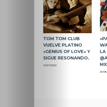
TOM TOM CLUB
«P
VUELVE PLATINO
WA
«GENIUS OF LOVE» Y
LA
SIGUE RESONANDO.
@A
M
15/07/2022
20/08