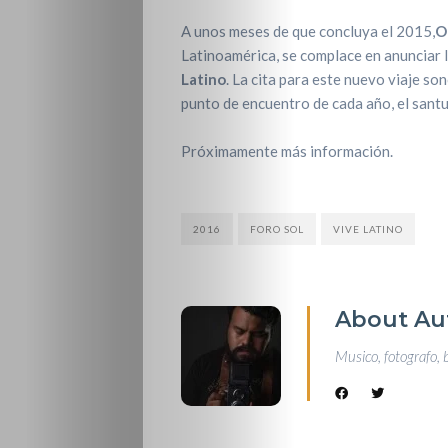
A unos meses de que concluya el 2015,
O
Latinoamérica, se complace en anunciar l
Latino
. La cita para este nuevo viaje s
punto de encuentro de cada año, el santua
Próximamente más información.
2016
FORO SOL
VIVE LATINO
About Au
Musico, fotografo, 