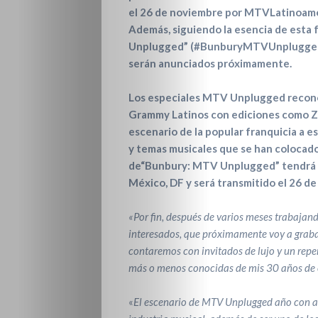
el 26 de noviembre por
MTVLatinoamé
Además, siguiendo la esencia de esta 
Unplugged” (#BunburyMTVUnplugged) 
serán anunciados próximamente.
Los especiales MTV Unplugged recon
Grammy Latinos con ediciones como Zoé
escenario de la popular franquicia a e
y temas musicales que se han colocado 
de
“Bunbury: MTV Unplugged” tendrá l
México, DF y será transmitido el 26 d
«Por fin, después de varios meses trabajan
interesados, que próximamente voy a graba
contaremos con invitados de lujo y un rep
más o menos conocidas de mis 30 años de 
«
El escenario
de MTV Unplugged año con año