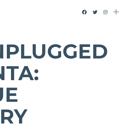
NPLUGGED
TA:
UE
RY