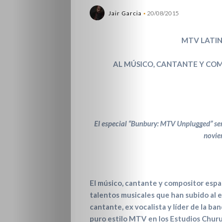
Jair Garcia
20/08/2015
MTV LATIN
AL MÚSICO, CANTANTE Y CO
El especial “Bunbury: MTV Unplugged” se
novie
El músico, cantante y compositor españo
talentos musicales que han subido al
cantante, ex vocalista y líder de la ba
puro estilo MTV en los Estudios Churu