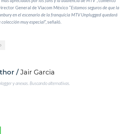
s más apreciados por los fans y la audiencia de MTV”
,
comentó
Director General de Viacom México “
Estamos seguros de que la
Bunbury en el escenario de la franquicia MTV Unplugged quedará
de colección muy especial
”, señaló.
D
thor /
Jair Garcia
blogger y anexas. Buscando alternativas.