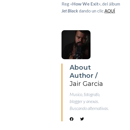
Reg «
How We Exit
«, del álbum
Jet Black
dando un clic
AQUÍ
About
Author /
Jair Garcia
Musico, fotografo,
blogger y anexas.
Buscando alternativas.