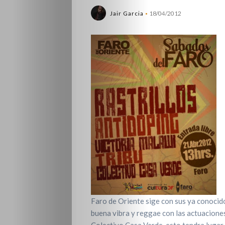
Jair Garcia
18/04/2012
Faro de Oriente sige con sus ya conocid
buena vibra y reggae con las actuaciones
Colectivo Casa Verde, esto tendra lugar e