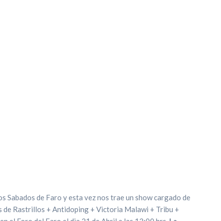
os Sabados de Faro y esta vez nos trae un show cargado de
 de Rastrillos + Antidoping + Victoria Malawi + Tribu +
n el Foro del Faro el dia 21 de Abril a las 13:00 hrs.
La