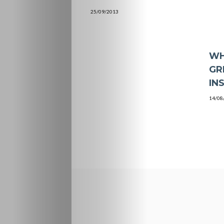
25/09/2013
WH
GR
IN
14/08