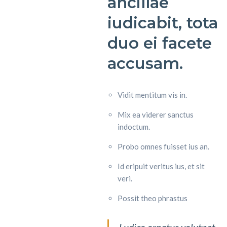
ancillae
iudicabit, tota
duo ei facete
accusam.
Vidit mentitum vis in.
Mix ea viderer sanctus
indoctum.
Probo omnes fuisset ius an.
Id eripuit veritus ius, et sit
veri.
Possit theo phrastus