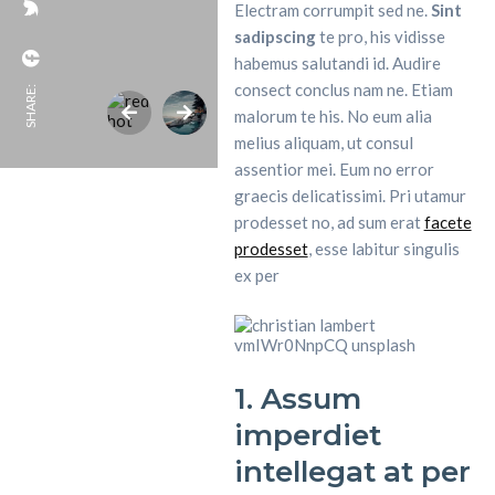
Electram corrumpit sed ne.
Sint
sadipscing
te pro, his vidisse
habemus salutandi id. Audire
consect conclus nam ne. Etiam
SHARE:
malorum te his. No eum alia
melius aliquam, ut consul
assentior mei. Eum no error
graecis delicatissimi. Pri utamur
prodesset no, ad sum erat
facete
prodesset
, esse labitur singulis
ex per
1. Assum
imperdiet
intellegat at per