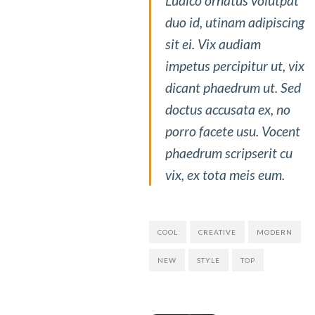
Ludico ornatus volutpat
duo id, utinam adipiscing
sit ei. Vix audiam
impetus percipitur ut, vix
dicant phaedrum ut. Sed
doctus accusata ex, no
porro facete usu. Vocent
phaedrum scripserit cu
vix, ex tota meis eum.
COOL
CREATIVE
MODERN
NEW
STYLE
TOP