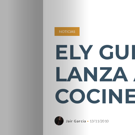
NOTICIAS
ELY G
LANZA 
COCINE
Jair Garcia
13/11/2010