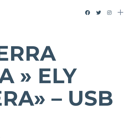
UERRA
A » ELY
RA» – USB