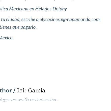
ública Mexicana en Helados Dolphy.
n tu ciudad, escribe a elycocinera@mapamondo.com
tienes que pagarlo.
México.
thor /
Jair Garcia
blogger y anexas. Buscando alternativas.