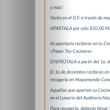
y más!
Venta en el D.F. a través de 
APARTALA por solo $10.00 MXN
Al apartarla recibirás en tu C
«Paper Toy Cocinera»
DISFRÚTALA a partir del 1o. d
El 1o de diciembre recibirás e
recogerla en Mapamondo-Conde
Aquellos que aparten su Cociner
en el Lunario del Auditorio Na
Para recogerla, deberás llevar 