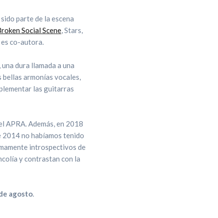
sido parte de la escena
roken Social Scene
, Stars,
l es co-autora.
, una dura llamada a una
s bellas armonías vocales,
plementar las guitarras
del APRA. Además, en 2018
de 2014 no habíamos tenido
umamente introspectivos de
colía y contrastan con la
de agosto
.