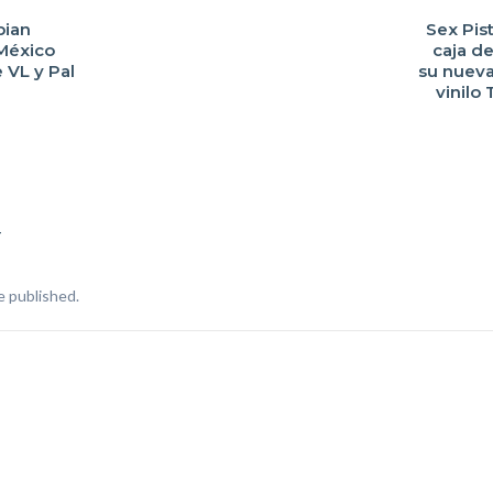
bian
Sex Pist
 México
caja d
 VL y Pal
su nueva
vinilo
T
e published.