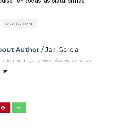
uise” en todas las plataformas
SALLY SELTMANN
bout Author /
Jair Garcia
co, fotografo, blogger y anexas. Buscando alternativas.