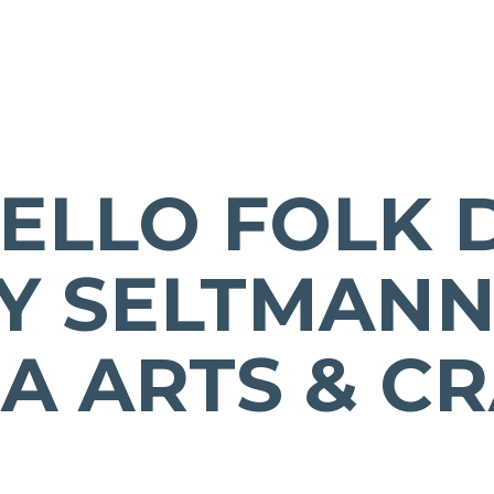
BELLO FOLK 
LY SELTMAN
A ARTS & C
2