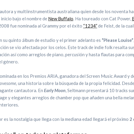
autora y multiinstrumentista australiana quien desde los noventa ha 
l inicio bajo el nombre de
New Buffalo
. Ha toureado con Cat Power,
B
 2008 fue nominada al Grammy por el éxito
“1234”
de Feist, de la cua
 su quinto álbum de estudio y el primer adelanto es
“Please Louise”
ión se vio afectada por los celos. Este track de indie folk resalta su
ción así como arreglos de piano, percusión y hasta flautas para com
el género.
nominada en los Premios ARIA, ganadora del Screen Music Award y 
ovesome,
una historia sobre la búsqueda de la propia felicidad. Des
iagante cantautora. En
Early Moon
, Seltmann presentará 10 tracks s
ntage y elegantes arreglos de chamber pop que añaden una bella melan
nteriores.
r es la
nostalgia que llega con la mediana edad
llegará el próximo
2 