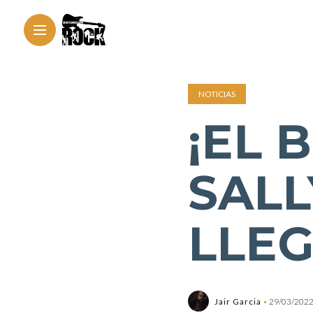
NOTICIAS
¡EL 
SAL
LLEG
Jair Garcia
29/03/202