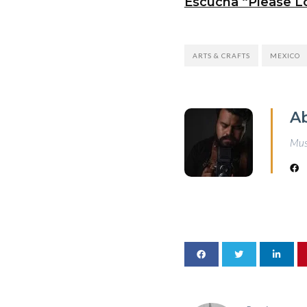
Escucha “Please Lo
ARTS & CRAFTS
MEXICO
A
Musi