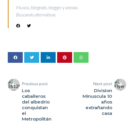
Musico, fotografo, blogger y anexas.
Buscando alternativas.
Previous post
Next post
Los
Division
caballeros
Minuscula 10
del albedrío
años
conquistan
extrañando
el
casa
Metropolitán