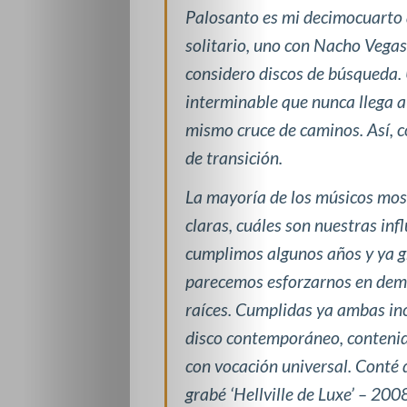
Palosanto es mi decimocuarto 
solitario, uno con Nacho Vegas 
considero discos de búsqueda.
interminable que nunca llega a 
mismo cruce de caminos. Así, c
de transición.
La mayoría de los músicos mos
claras, cuáles son nuestras inf
cumplimos algunos años y ya 
parecemos esforzarnos en demo
raíces. Cumplidas ya ambas inc
disco contemporáneo, contenid
con vocación universal. Conté 
grabé ‘Hellville de Luxe’ – 20