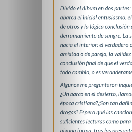
Divido el álbum en dos partes:
abarca el inicial entusiasmo, e
de otros y la lógica conclusión
derramamiento de sangre. La s
hacia el interior: el verdadero
amistad o de pareja, la validez
conclusión final de que el ve
todo cambio, o es verdaderament
Algunos me preguntaron inquiet
¿Un barco en el desierto, llam
época cristiana?¿Son tan dañino
drogas? Espero qué las cancione
suficientes lecturas como para 
alguna forma, tras las pregunta