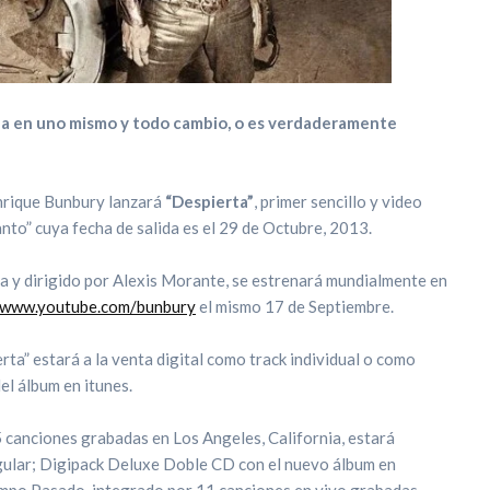
a en uno mismo y todo cambio, o es verdaderamente
nrique Bunbury lanzará
“Despierta”
, primer sencillo y video
to” cuya fecha de salida es el 29 de Octubre, 2013.
ña y dirigido por Alexis Morante, se estrenará mundialmente en
//www.youtube.com/bunbury
el mismo 17 de Septiembre.
rta” estará a la venta digital como track individual o como
el álbum en itunes.
5 canciones grabadas en Los Angeles, California, estará
gular; Digipack Deluxe Doble CD con el nuevo álbum en
mpo Pasado, integrado por 11 canciones en vivo grabadas