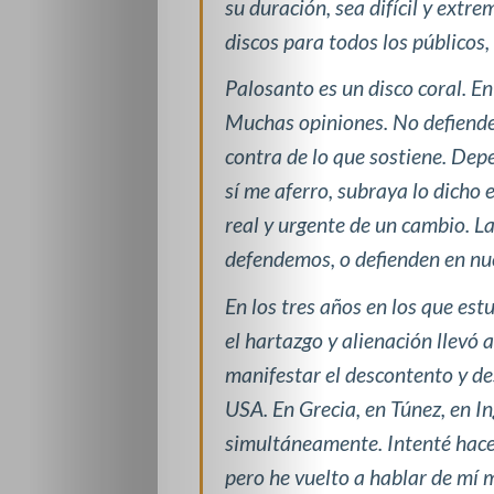
su duración, sea difícil y extr
discos para todos los públicos,
Palosanto es un disco coral. E
Muchas opiniones. No defiende 
contra de lo que sostiene. Depe
sí me aferro, subraya lo dicho 
real y urgente de un cambio. L
defendemos, o defienden en nu
En los tres años en los que est
el hartazgo y alienación llevó a
manifestar el descontento y de
USA. En Grecia, en Túnez, en In
simultáneamente. Intenté hacer
pero he vuelto a hablar de mí m