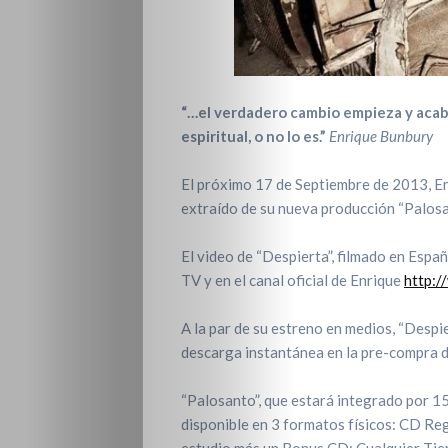
“…el verdadero cambio empieza y acab
espiritual, o no lo es.”
Enrique Bunbury
El próximo 17 de Septiembre de 2013, E
extraído de su nueva producción “Palosan
El video de “Despierta”, filmado en Espa
TV y en el canal oficial de Enrique
http:
A la par de su estreno en medios, “Despie
descarga instantánea en la pre-compra d
“Palosanto”, que estará integrado por 1
disponible en 3 formatos físicos: CD Re
estudio más un Bonus CD: Cualquier Tie