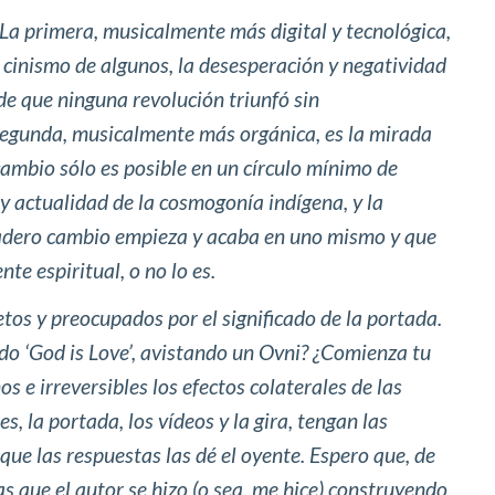
 La primera, musicalmente más digital y tecnológica,
l cinismo de algunos, la desesperación y negatividad
 de que ninguna revolución triunfó sin
egunda, musicalmente más orgánica, es la mirada
 cambio sólo es posible en un círculo mínimo de
 y actualidad de la cosmogonía indígena, y la
rdadero cambio empieza y acaba en uno mismo y que
e espiritual, o no lo es.
os y preocupados por el significado de la portada.
ado ‘God is Love’, avistando un Ovni? ¿Comienza tu
s e irreversibles los efectos colaterales de las
s, la portada, los vídeos y la gira, tengan las
que las respuestas las dé el oyente. Espero que, de
s que el autor se hizo (o sea, me hice) construyendo