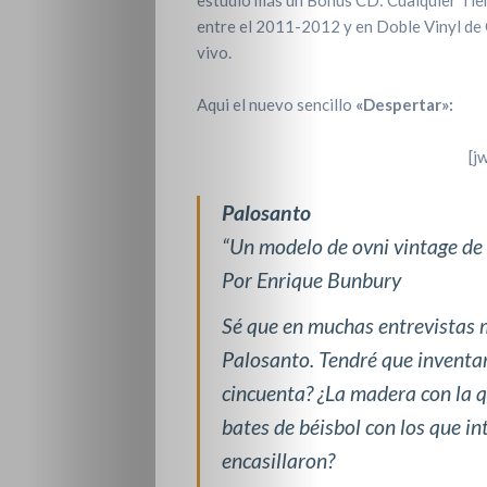
entre el 2011-2012 y en Doble Vinyl de 
vivo.
Aqui el nuevo sencillo
«Despertar»:
[j
Palosanto
“Un modelo de ovni vintage de 
Por Enrique Bunbury
Sé que en muchas entrevistas 
Palosanto. Tendré que inventa
cincuenta? ¿La madera con la qu
bates de béisbol con los que in
encasillaron?