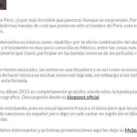
 Perú, ¡si por más increíble que parezca! Aunque se sorprendan, Perú
mbién hay bandas de rock que ponen en alto el nombre de Perú, este es
s.
enomina su música como «skabilly» por la obvia combinación del ska 
 y tristemente es muy poco conocida en México, entre las cosas má
cenario que Oasis, participar en las bandas sonoras de las peliculas «
rientes musicales, las meten en una licuadora y es así como se escuc
e hacer música es muchas veces mal lograda, sin embargo a los turbo
n esta fórmula.
su álbum 2012 es completamente gratuito, siendo ellos la banda pi
iscográfico. Descargenlo desde su
blogspot oficial
 esta banda, pues es una propuesta fresca y el único pero que les p
ás canciones en español, pero digo se vale cantar en inglés (es el idi
nda.
 datos interesantes y próximas presentaciónes aquí les dejo su
MySpa