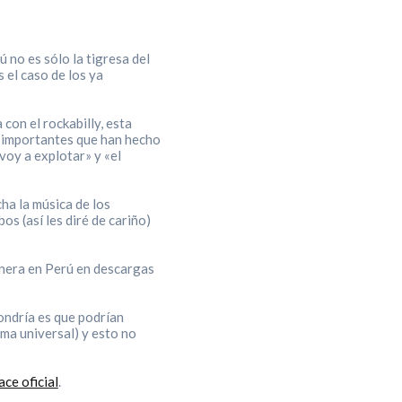
 no es sólo la tigresa del
 el caso de los ya
con el rockabilly, esta
s importantes que han hecho
voy a explotar» y «el
ha la música de los
s (así les diré de cariño)
onera en Perú en descargas
ondría es que podrían
oma universal) y esto no
ce oficial
.