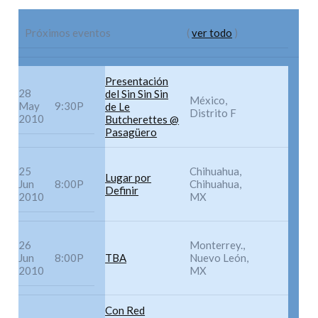
Próximos eventos
(
ver todo
)
Presentación
28
del Sin Sin Sin
México,
May
9:30P
de Le
Distrito F
2010
Butcherettes @
Pasagüero
25
Chihuahua,
Lugar por
Jun
8:00P
Chihuahua,
Definir
2010
MX
26
Monterrey.,
Jun
8:00P
TBA
Nuevo León,
2010
MX
Con Red