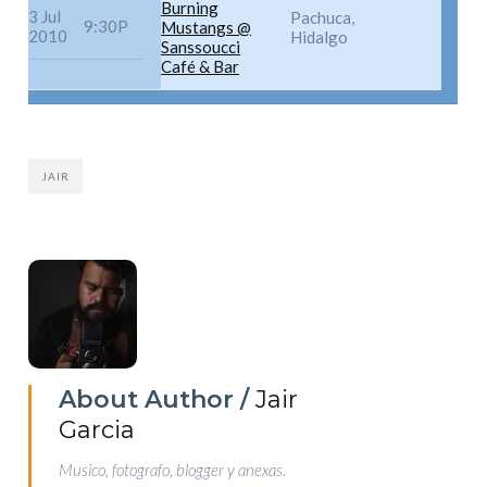
Burning
3 Jul
Pachuca,
9:30P
Mustangs @
2010
Hidalgo
Sanssoucci
Café & Bar
JAIR
About Author /
Jair
Garcia
Musico, fotografo, blogger y anexas.