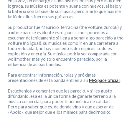
en la voz, sin embargo es una distorsión muy pero muy bien
lograda, su música es potente y suena con huevos, el bajo y
la batería son la base de su música, pero a mi lo que mas me
latió de ellos fueron sus guitarras.
Su productor fue Mauricio Terracina (the volture, zurdok) y
a mi me parece evidente esto, pues si nos ponemos a
escuchar detenidamente si llega a sonar algo parecido a the
volture (no igual), su música es como ir en una carretera a
todo velocidad, no hay momentos de respiros, todo es
explosión y energía. Su música podría ser comparada con
wolfmother, más yo solo encuentro parecido, por la
influencia de ambas bandas.
Para encontrar información, rolas y próximas
presentaciones de esta banda entren a su
MySpace oficial
.
Escúchenlos y comenten que les pareció, y si les gusto
difúndanlo, esa es la única forma de ganarle terreno a la
música comercial, para poder tener música de calidad.
Pero para saber que es, de donde vino y que esperar de
«Apolo», que mejor que ellos mismos para decírnoslo: