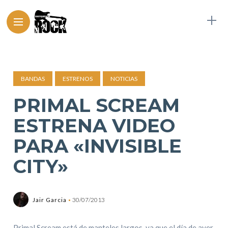
BANDAS
ESTRENOS
NOTICIAS
PRIMAL SCREAM
ESTRENA VIDEO
PARA «INVISIBLE
CITY»
Jair Garcia
30/07/2013
Primal Scream está de manteles largos, ya que el día de ayer