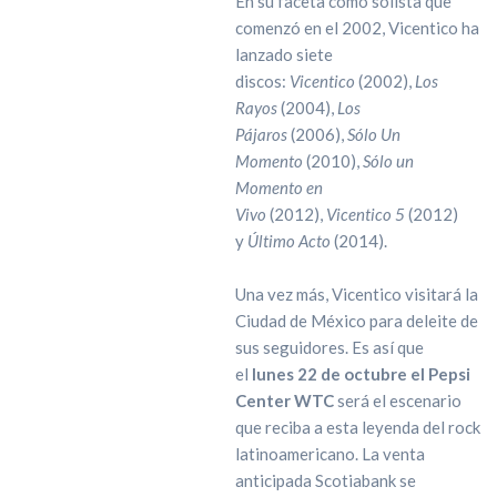
En su faceta como solista que
comenzó en el 2002, Vicentico ha
lanzado siete
discos:
Vicentico
(2002),
Los
Rayos
(2004),
Los
Pájaros
(2006),
Sólo Un
Momento
(2010),
Sólo un
Momento en
Vivo
(2012),
Vicentico 5
(2012)
y
Último Acto
(2014).
Una vez más, Vicentico visitará la
Ciudad de México para deleite de
sus seguidores. Es así que
el
lunes 22 de octubre el Pepsi
Center WTC
será el escenario
que reciba a esta leyenda del rock
latinoamericano. La venta
anticipada Scotiabank se