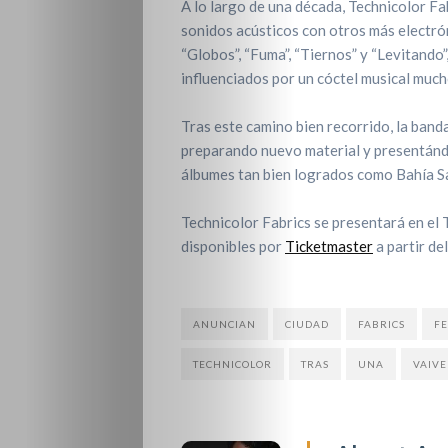
A lo largo de una década, Technicolor Fa
sonidos acústicos con otros más electró
“Globos”, “Fuma”, “Tiernos” y “Levitando
influenciados por un cóctel musical much
Tras este camino bien recorrido, la ban
preparando nuevo material y presentándos
álbumes tan bien logrados como Bahía S
Technicolor Fabrics se presentará en el
disponibles por
Ticketmaster
a partir de
ANUNCIAN
CIUDAD
FABRICS
FE
TECHNICOLOR
TRAS
UNA
VAIV