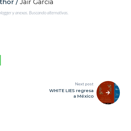
thor /
Jair Garcia
blogger y anexas. Buscando alternativas.
Next post
WHITE LIES regresa
a México