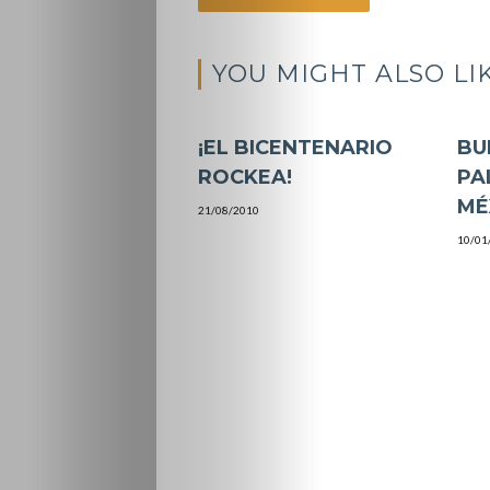
YOU MIGHT ALSO LI
¡EL BICENTENARIO
BU
ROCKEA!
PA
MÉ
21/08/2010
10/01