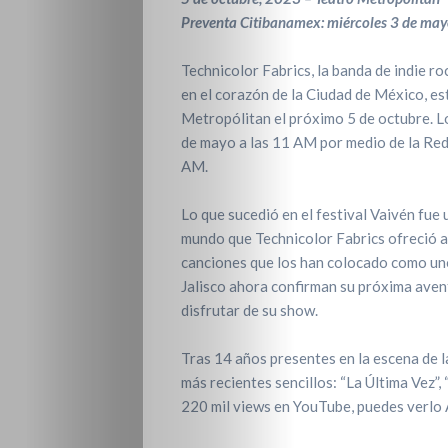
Preventa Citibanamex: miércoles 3 de ma
Technicolor Fabrics, la banda de indie r
en el corazón de la Ciudad de México, es
Metropólitan el próximo 5 de octubre. L
de mayo a las 11 AM por medio de la Red 
AM.
Lo que sucedió en el festival Vaivén fue
mundo que Technicolor Fabrics ofreció a 
canciones que los han colocado como uno
Jalisco ahora confirman su próxima aven
disfrutar de su show.
Tras 14 años presentes en la escena de l
más recientes sencillos: “La Última Vez”, 
220 mil views en YouTube, puedes verlo