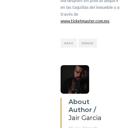
día después los podrás adquirir
en las taquillas del inmueble o a
través de
www.ticketmaster.com.mx
.
ARAU
SERGIO
About
Author /
Jair Garcia