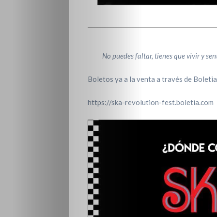
No puedes faltar, tienes que vivir y sen
Boletos ya a la venta a través de Boletia
https://ska-revolution-fest.boletia.com