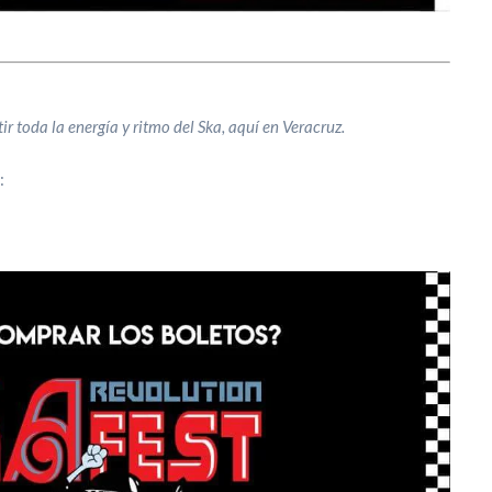
tir toda la energía y ritmo del Ska, aquí en Veracruz.
: