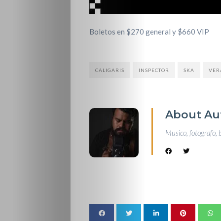
Boletos en $270 general y $660 VIP
CALIGARIS
INSPECTOR
SKA
VER
About Au
Musico, fotografo, 