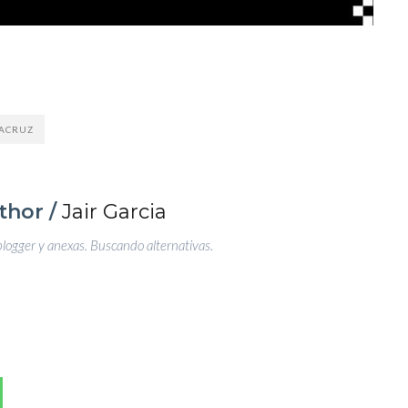
ACRUZ
thor /
Jair Garcia
blogger y anexas. Buscando alternativas.