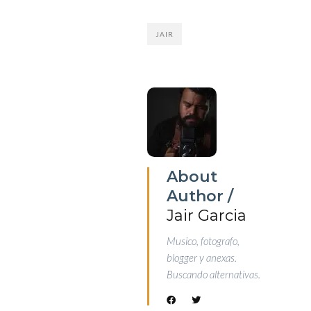
JAIR
About
Author /
Jair Garcia
Musico, fotografo,
blogger y anexas.
Buscando alternativas.