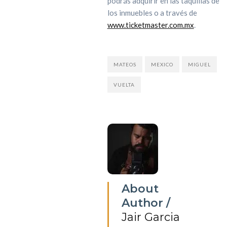
podrás adquirir en las taquillas de
los inmuebles o a través de
www.ticketmaster.com.mx
.
MATEOS
MEXICO
MIGUEL
VUELTA
About
Author /
Jair Garcia