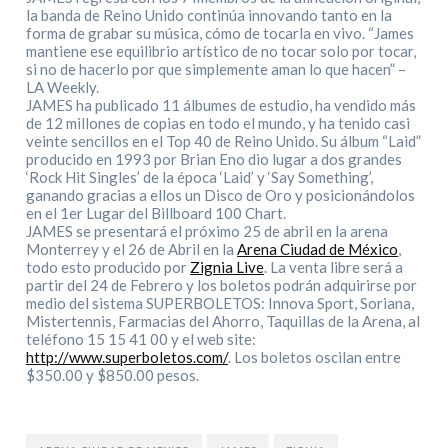
la banda de Reino Unido continúa innovando tanto en la
forma de grabar su música, cómo de tocarla en vivo. “James
mantiene ese equilibrio artístico de no tocar solo por tocar,
si no de hacerlo por que simplemente aman lo que hacen” –
LA Weekly.
JAMES ha publicado 11 álbumes de estudio, ha vendido más
de 12 millones de copias en todo el mundo, y ha tenido casi
veinte sencillos en el Top 40 de Reino Unido. Su álbum “Laid”
producido en 1993 por Brian Eno dio lugar a dos grandes
‘Rock Hit Singles’ de la época ‘Laid’ y ‘Say Something’,
ganando gracias a ellos un Disco de Oro y posicionándolos
en el 1er Lugar del Billboard 100 Chart.
JAMES se presentará el próximo 25 de abril en la arena
Monterrey y el 26 de Abril en la
Arena Ciudad de México
,
todo esto producido por
Zignia Live
. La venta libre será a
partir del 24 de Febrero y los boletos podrán adquirirse por
medio del sistema SUPERBOLETOS: Innova Sport, Soriana,
Mistertennis, Farmacias del Ahorro, Taquillas de la Arena, al
teléfono 15 15 41 00 y el web site:
http://www.superboletos.com/
. Los boletos oscilan entre
$350.00 y $850.00 pesos.