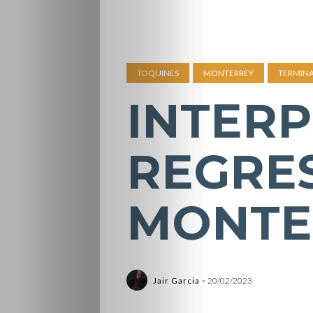
TOQUINES
MONTERREY
TERMIN
INTER
REGRE
MONTE
Jair Garcia
20/02/2023