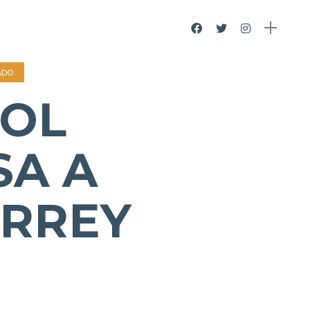
ADO
POL
SA A
RREY