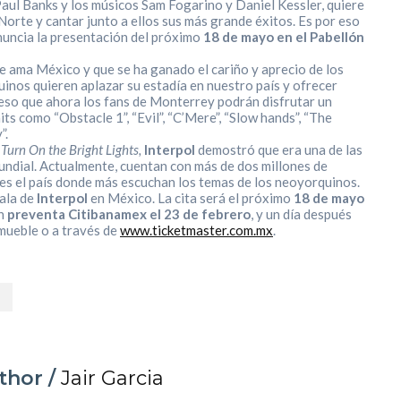
aul Banks y los músicos Sam Fogarino y Daniel Kessler, quiere
 Norte y cantar junto a ellos sus más grande éxitos. Es por eso
anuncia la presentación del próximo
18 de mayo en el Pabellón
 ama México y que se ha ganado el cariño y aprecio de los
inos quieren aplazar su estadía en nuestro país y ofrecer
 eso que ahora los fans de Monterrey podrán disfrutar un
its como “Obstacle 1”, “Evil”, “C’Mere”, “Slow hands”, “The
”.
m
Turn On the Bright Lights,
Interpol
demostró que era una de las
undial. Actualmente, cuentan con más de dos millones de
es el país donde más escuchan los temas de los neoyorquinos.
ala de
Interpol
en México. La cita será el próximo
18 de mayo
en
preventa Citibanamex el 23 de febrero
, y un día después
inmueble o a través de
www.ticketmaster.com.mx
.
M
thor /
Jair Garcia