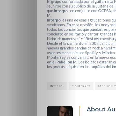
El grupo conformado por el guitarrista P
reunirse con su público de la Sultana del
que
Interpol
, en conjunto con
OCESA
, 
M.
Interpol
es una de esas agrupaciones que
mexicanos. En esta ocasión, los neoyorqu
todos los conciertos que puedan, es por
concierto en solitario y cantar grandes h
Heinrich maneuver” y “Rest my chemistry
Desde el lanzamiento en 2002 del álbu
nuevas grandes bandas de rock a nivel m
oyentes mensuales en Spotify, y México 
Monterrey se convertirá en la nueva esc
en el Pabellón M.
Los boletos estarán 
los podrás adquirir en las taquillas del 
INTERPOL
MONTERREY
PABELLON 
About Au