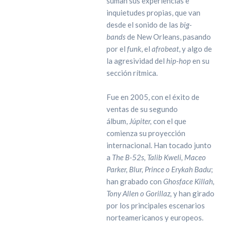
suman sus experiencias e
inquietudes propias, que van
desde el sonido de las
big-
bands
de New Orleans, pasando
por el
funk
, el
afrobeat
, y algo de
la agresividad del
hip-hop
en su
sección rítmica.
Fue en 2005, con el éxito de
ventas de su segundo
álbum,
Júpiter,
con el que
comienza su proyección
internacional. Han tocado junto
a
The B-52s, Talib Kweli, Maceo
Parker, Blur, Prince o Erykah Badu
;
han grabado con
Ghosface Killah,
Tony Allen o Gorillaz,
y han girado
por los principales escenarios
norteamericanos y europeos.