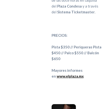
de las doce horas en taquilla
del
Plaza Condesa
y a través
del
Sistema Ticketmaster
.
PRECIOS:
Pista $350 // Periqueras Pista
$450 // Palco $550 // Balcón
$650
Mayores informes
en
www.elplaza.mx