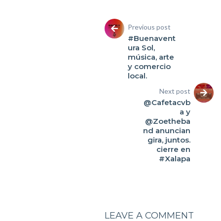
Previous post
#Buenavent
ura Sol,
música, arte
y comercio
local.
Next post
@Cafetacvb
a y
@Zoetheba
nd anuncian
gira, juntos.
cierre en
#Xalapa
LEAVE A COMMENT