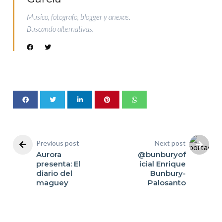
Musico, fotografo, blogger y anexas.
Buscando alternativas.
Previous post
Next post
Aurora
@bunburyof
presenta: El
icial Enrique
diario del
Bunbury-
maguey
Palosanto