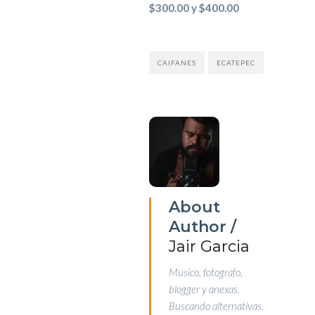
$300.00 y $400.00
CAIFANES
ECATEPEC
About
Author /
Jair Garcia
Musico, fotografo,
blogger y anexas.
Buscando alternativas.