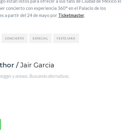
iego están listos para ofrecer a sus fans de Ciudad de México el
mer concierto con experiencia 360° en el Palacio de los
es a partir del 24 de mayo por
Ticketmaster
.
CONCIERTO
ESPECIAL
FESTEJARÁ
thor /
Jair Garcia
blogger y anexas. Buscando alternativas.