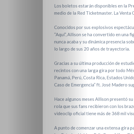
Los boletos estarán disponibles en la P
medio de la Red Ticketmaster. La Venta G
Conocidos por sus explosivos espectácul
“Aquí”, Allison se ha convertido en una f
nunca acaba y su dinámica presencia sobre
lo largo de sus 20 años de trayectoria.
Gracias a su última producción de estudi
recintos con una larga gira por todo Mé
Panamá, Perú, Costa Rica, Estados Unido
Caso de Emergencia” ft. José Madero sup
Hace algunos meses Allison presentó su m
rola que sus fans recibieron con los bra
videoclip oficial tiene más de 368 mil vi
A punto de comenzar una extensa gira pa