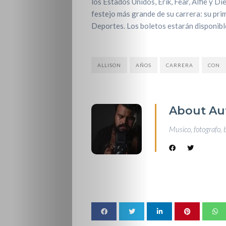
los Estados Unidos, Erik, Fear, Alfie y D
festejo más grande de su carrera: su pri
Deportes. Los boletos estarán disponibl
ALLISON
AÑOS
CARRERA
CON
About Au
Musico, fotografo, 