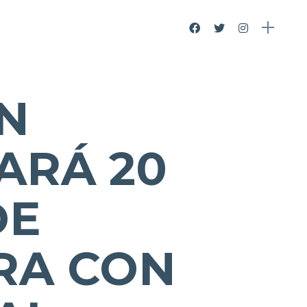
N
ARÁ 20
DE
RA CON