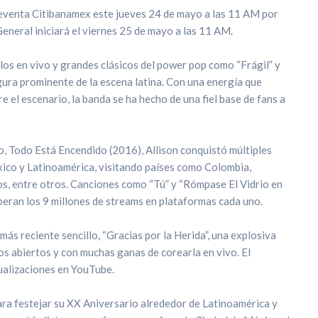
reventa Citibanamex este jueves 24 de mayo a las 11 AM por
eneral iniciará el viernes 25 de mayo a las 11 AM.
os en vivo y grandes clásicos del power pop como “Frágil” y
igura prominente de la escena latina. Con una energía que
 el escenario, la banda se ha hecho de una fiel base de fans a
o, Todo Está Encendido (2016), Allison conquistó múltiples
xico y Latinoamérica, visitando países como Colombia,
s, entre otros. Canciones como “Tú” y “Rómpase El Vidrio en
eran los 9 millones de streams en plataformas cada uno.
ás reciente sencillo, “Gracias por la Herida”, una explosiva
zos abiertos y con muchas ganas de corearla en vivo. El
sualizaciones en YouTube.
ra festejar su XX Aniversario alrededor de Latinoamérica y