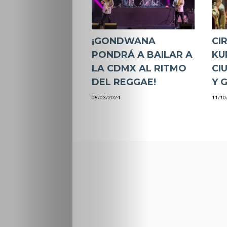
¡GONDWANA
CI
PONDRÁ A BAILAR A
KU
LA CDMX AL RITMO
CI
DEL REGGAE!
Y 
08/03/2024
11/10