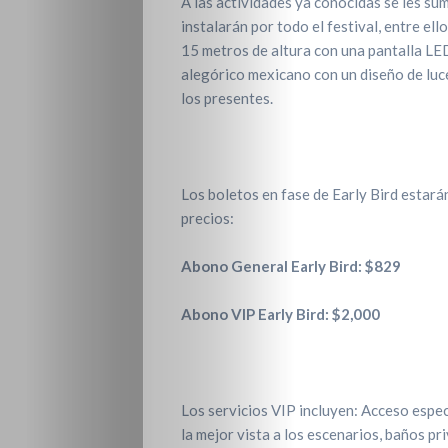
A las actividades ya conocidas se les su
instalarán por todo el festival, entre ell
15 metros de altura con una pantalla LED
alegórico mexicano con un diseño de luc
los presentes.
Los boletos en fase de Early Bird estarán
precios:
Abono General Early Bird: $829
Abono VIP Early Bird: $2,000
Los servicios VIP incluyen: Acceso especi
la mejor vista a los escenarios, baños p