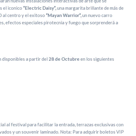
marán nuevas instalaciones interactivas de arte que se
os el iconico
“Electric Daisy”,
una margarita brillante de más de
 al centro y el exitoso
“Mayan Warrior”,
un nuevo carro
es, efectos especiales pirotecnia y fuego que sorprenderá a
 disponibles a partir del
28 de Octubre
en los siguientes
al al festival para facilitar la entrada, terrazas exclusivas con
rivados y un souvenir laminado. Nota: Para adquirir boletos VIP