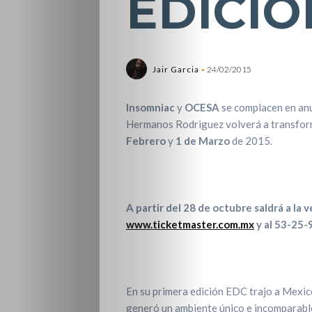
EDICIO
Jair Garcia
24/02/2015
Insomniac
y
OCESA
se complacen en anu
Hermanos Rodriguez volverá a transforma
Febrero
y
1 de Marzo
de 2015.
A partir del 28 de octubre saldrá a la 
www.ticketmaster.com.mx
y al 53-25-
En su primera edición EDC trajo a Mexico
generó un ambiente único e incomparable