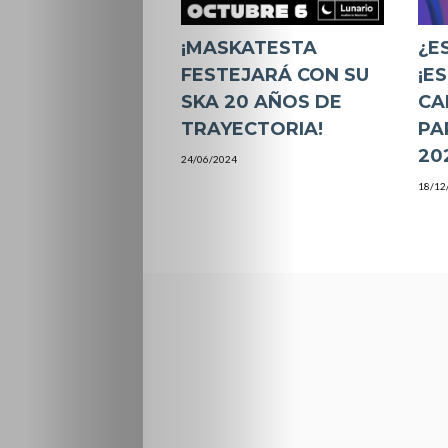
¡MASKATESTA
¿E
FESTEJARÁ CON SU
¡E
SKA 20 AÑOS DE
CA
TRAYECTORIA!
PA
20
24/06/2024
18/12