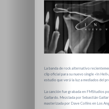
La banda de rock alternativo recientem
clip oficial para su nuevo single «In Hell
estudio que verá la luz a mediados del p
La canción fue grabada en FMStudios po
Gallardo. Mezclada por Sebastián Galla
masterizada por Dave Collins en Los Ang