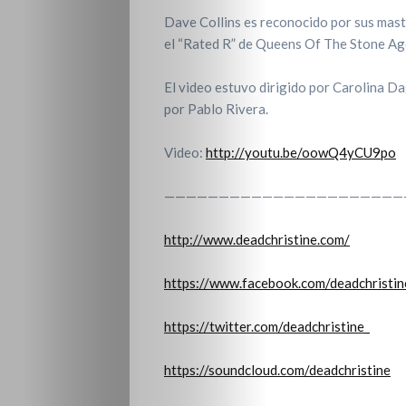
Dave Collins es reconocido por sus mas
el “Rated R” de Queens Of The Stone Ag
El video estuvo dirigido por Carolina 
por Pablo Rivera.
Video:
http://youtu.be/oowQ4yCU9po
——————————————————————
http://www.deadchristine.com/
https://www.facebook.com/deadchristine
https://twitter.com/deadchristine_
https://soundcloud.com/deadchristine