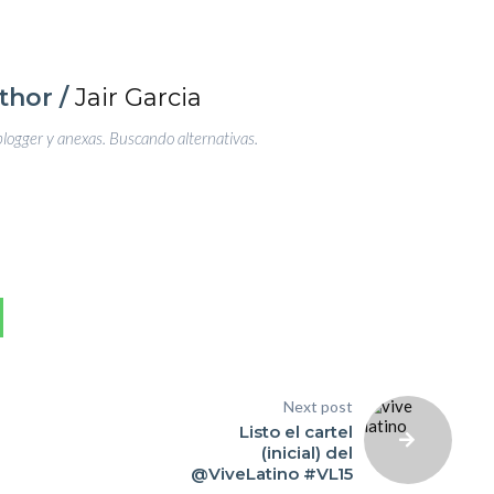
thor /
Jair Garcia
blogger y anexas. Buscando alternativas.
Next post
Listo el cartel
(inicial) del
@ViveLatino #VL15