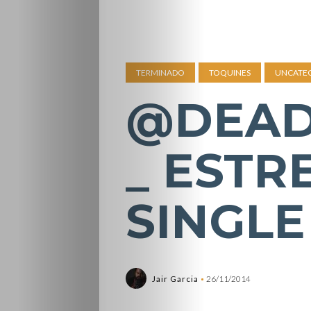
TERMINADO
TOQUINES
UNCATE
@DEAD
_ ESTR
SINGLE
Jair Garcia
26/11/2014