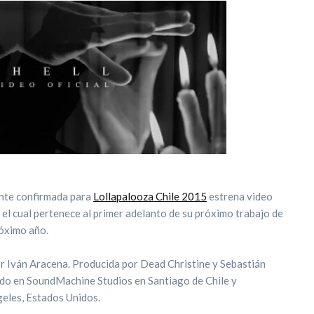
ente confirmada para
Lollapalooza Chile 2015
estrena video
», el cual pertenece al primer adelanto de su próximo trabajo de
róximo año.
r Iván Aracena. Producida por Dead Christine y Sebastián
rdo en SoundMachine Studios en Santiago de Chile y
eles, Estados Unidos.