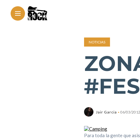
NOTICIAS
ZON
#FES
Jair Garcia
06/03/201
Para toda la gente que asis