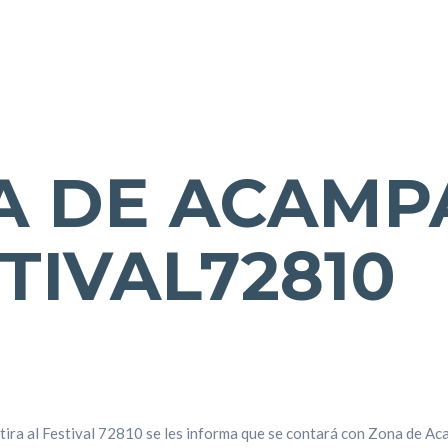
A DE ACAMP
TIVAL72810
2
tira al Festival 72810 se les informa que se contará con Zona de Ac