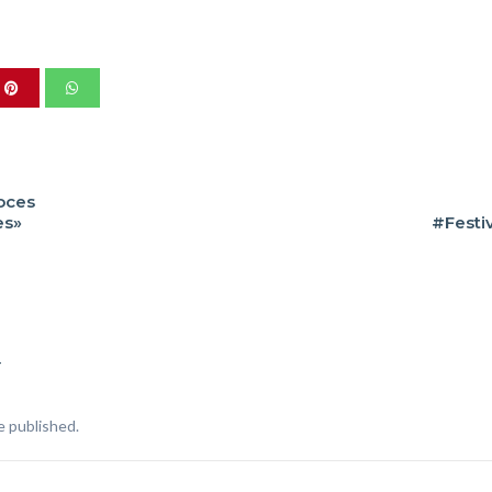
oces
es»
#Festi
T
e published.