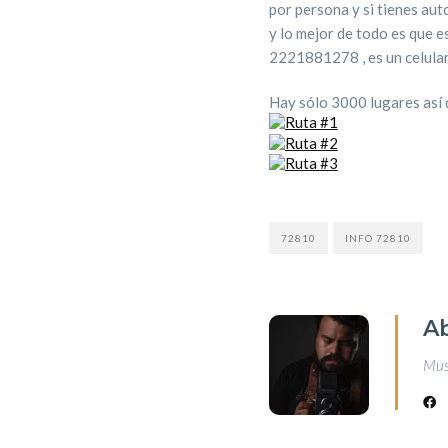
por persona y si tienes au
y lo mejor de todo es que e
2221881278 , es un celular,
Hay sólo 3000 lugares así 
72810
INFO 72810
A
Musi