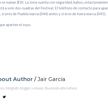
to se suman $30. La zona cuenta con seguridad, baños, estacionamient
stá a solo dos cuadras del Festival. El teléfono de contacto para apar
 si eres de Puebla marca (044) antes y si eres de fuera marca (045).
que aparten el suyo.
bout Author /
Jair Garcia
co, fotografo, blogger y anexas. Buscando alternativas.